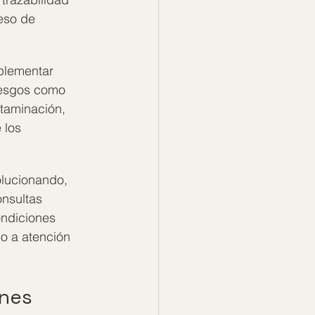
eso de 
plementar 
iesgos como 
ntaminación, 
 los 
olucionando, 
nsultas 
ondiciones 
so a atención 
ones