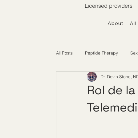
Licensed providers 
About
All
All Posts
Peptide Therapy
Sex
Dr. Devin Stone, N
Telemedicine / Getting Started
Rol de l
Telemed