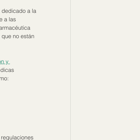
 dedicado a la 
 a las 
farmacéutica 
s que no están 
ón y 
dicas 
omo:
 regulaciones 