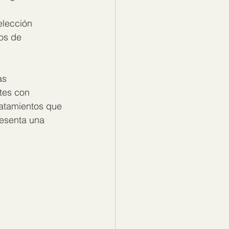
 
elección 
os de 
as 
tes con 
ratamientos que 
esenta una 