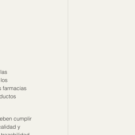
las 
los 
s farmacias 
ductos 
eben cumplir 
alidad y 
trazabilidad 