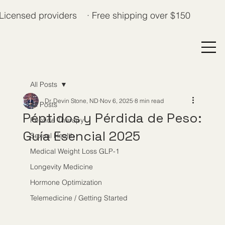
Licensed providers · Free shipping over $150
All Posts
Dr. Devin Stone, ND
Nov 6, 2025
8 min read
All Posts
Péptidos y Pérdida de Peso:
Peptide Therapy
Guía Esencial 2025
Sexual Health
Medical Weight Loss GLP-1
Longevity Medicine
Hormone Optimization
Telemedicine / Getting Started