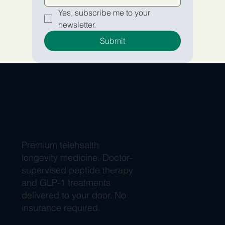
Yes, subscribe me to your 
newsletter.
Submit
Premium telehealth
longevity medicine. Doctor-
supervised peptide therapy
and GLP-1 treatments
delivered to your door. No
insurance required.