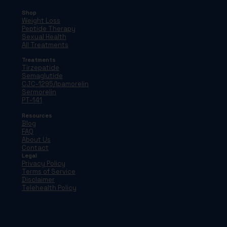
Shop
Weight Loss
Peptide Therapy
Sexual Health
All Treatments
Treatments
Tirzepatide
Semaglutide
CJC-1295/Ipamorelin
Sermorelin
PT-141
Resources
Blog
FAQ
About Us
Contact
Legal
Privacy Policy
Terms of Service
Disclaimer
Telehealth Policy