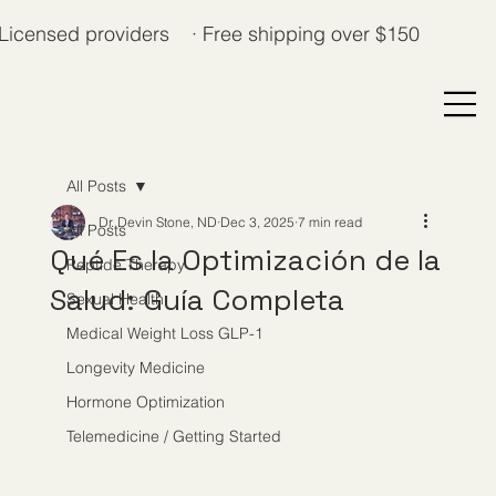
Licensed providers · Free shipping over $150
All Posts
Dr. Devin Stone, ND
Dec 3, 2025
7 min read
All Posts
Qué Es la Optimización de la
Peptide Therapy
Salud: Guía Completa
Sexual Health
Medical Weight Loss GLP-1
Longevity Medicine
Hormone Optimization
Telemedicine / Getting Started