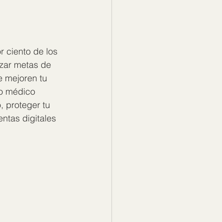
 ciento de los 
nzar metas de 
e mejoren tu 
to médico 
 proteger tu 
ntas digitales 