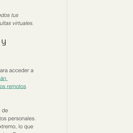
odos tus 
ltas virtuales.
 y 
para acceder a 
tán 
ios remotos
 de 
os personales. 
xtremo, lo que 