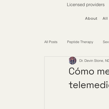
Licensed providers 
About
All
All Posts
Peptide Therapy
Sex
Dr. Devin Stone, N
Telemedicine / Getting Started
Cómo mej
telemedi