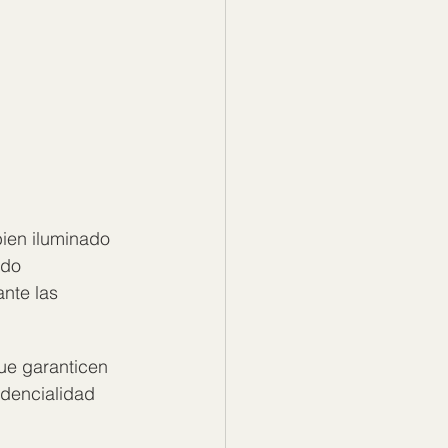
bien iluminado 
ndo 
nte las 
que garanticen 
idencialidad 