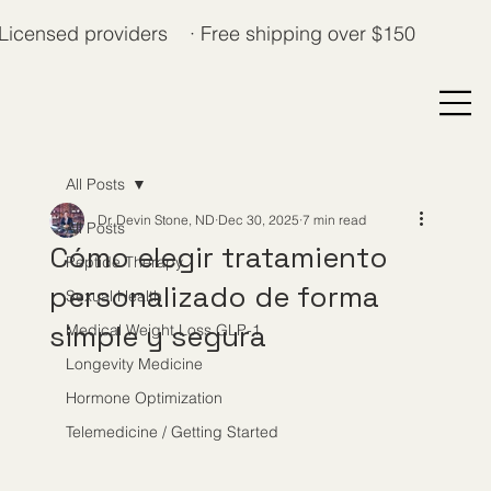
Licensed providers · Free shipping over $150
All Posts
Dr. Devin Stone, ND
Dec 30, 2025
7 min read
All Posts
Cómo elegir tratamiento
Peptide Therapy
personalizado de forma
Sexual Health
simple y segura
Medical Weight Loss GLP-1
Longevity Medicine
Hormone Optimization
Telemedicine / Getting Started