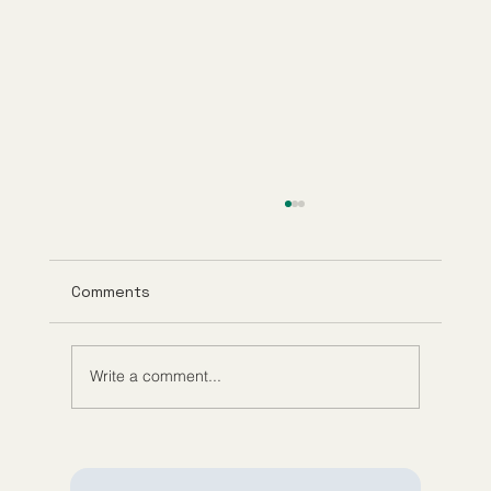
Comments
Write a comment...
Understanding Tirzepatide Pricing
Guppy Meds