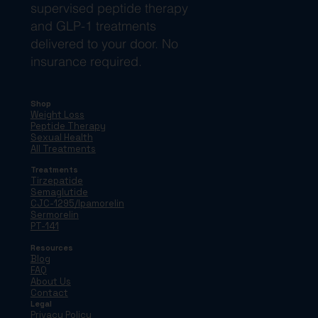
supervised peptide therapy
and GLP-1 treatments
delivered to your door. No
insurance required.
Shop
Weight Loss
Peptide Therapy
Sexual Health
All Treatments
Treatments
Tirzepatide
Semaglutide
CJC-1295/Ipamorelin
Sermorelin
PT-141
Resources
Blog
FAQ
About Us
Contact
Legal
Privacy Policy