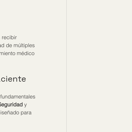
recibir 
d de múltiples 
amiento médico 
aciente
 fundamentales 
Seguridad
 y 
diseñado para 