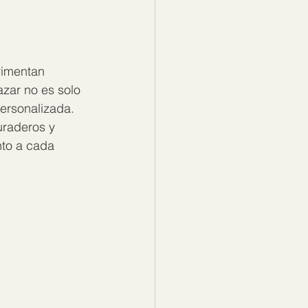
rimentan 
zar no es solo 
personalizada. 
uraderos y 
to a cada 