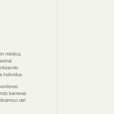
ión médica 
sional 
antizando 
 individuo.
onitoreo 
ando barreras 
 dinámico del 