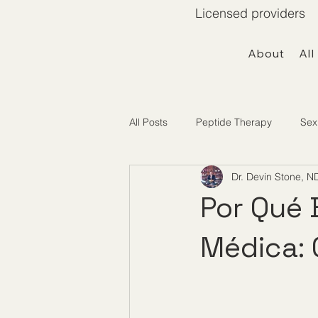
Licensed providers 
About
All
All Posts
Peptide Therapy
Sex
Dr. Devin Stone, N
Telemedicine / Getting Started
Por Qué 
Médica: 