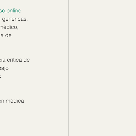
so online
 genéricas. 
 médico, 
ia de 
ia crítica de 
bajo 
 
ón médica 