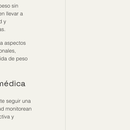
eso sin 
n llevar a 
d y 
as.
a aspectos 
onales, 
ida de peso 
 médica
te seguir una 
ud monitorean 
tiva y 