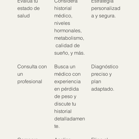
Evalúa tu 
Considera 
Estrategia 
estado de 
historial 
personalizad
salud
médico, 
a y segura.
niveles 
hormonales, 
metabolismo,
 calidad de 
sueño, y más.
Consulta con 
Busca un 
Diagnóstico 
un 
médico con 
preciso y 
profesional
experiencia 
plan 
en pérdida 
adaptado.
de peso y 
discute tu 
historial 
detalladamen
te.