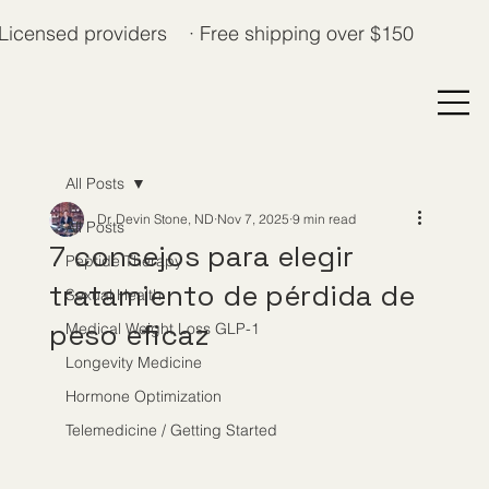
Licensed providers · Free shipping over $150
All Posts
Dr. Devin Stone, ND
Nov 7, 2025
9 min read
All Posts
7 consejos para elegir
Peptide Therapy
tratamiento de pérdida de
Sexual Health
peso eficaz
Medical Weight Loss GLP-1
Longevity Medicine
Hormone Optimization
Telemedicine / Getting Started