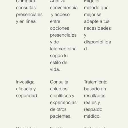
Compara 
Analiza 
Elige el 
consultas 
conveniencia
método que 
presenciales 
 y acceso 
mejor se 
y en línea
entre 
adapte a tus 
opciones 
necesidades 
presenciales 
y 
y de 
disponibilida
telemedicina 
d.
según tu 
estilo de 
vida.
Investiga 
Consulta 
Tratamiento 
eficacia y 
estudios 
basado en 
seguridad
científicos y 
resultados 
experiencias 
reales y 
de otros 
respaldo 
pacientes.
médico.